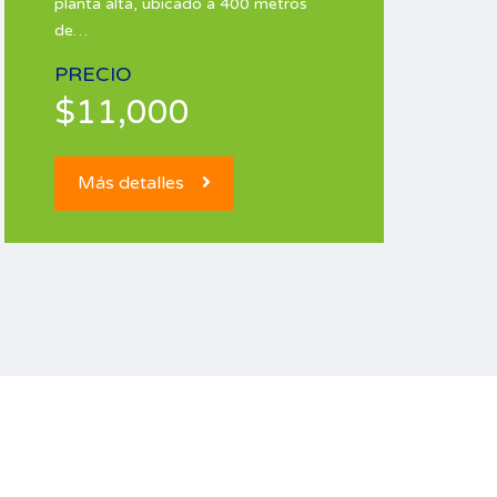
planta alta, ubicado a 400 metros
de…
PRECIO
$11,000
Más detalles