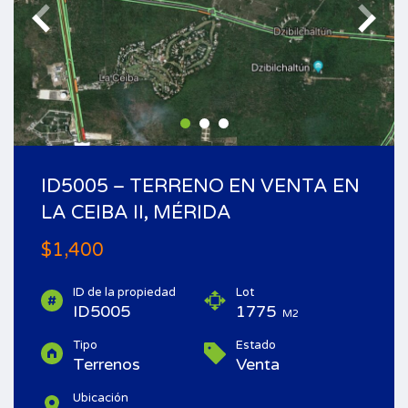
ID5005 – TERRENO EN VENTA EN
LA CEIBA II, MÉRIDA
$1,400
ID de la propiedad
Lot
ID5005
1775
M2
Tipo
Estado
Terrenos
Venta
Ubicación