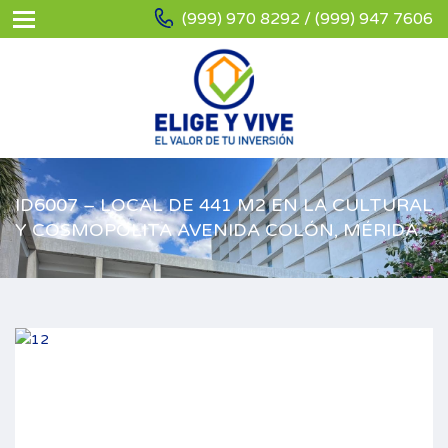
(999) 970 8292 / (999) 947 7606
ID6007 – LOCAL DE 441 M2 EN LA CULTURAL
Y COSMOPOLITA AVENIDA COLÓN, MÉRIDA