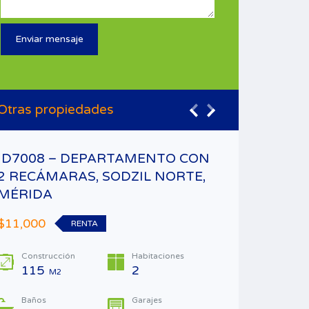
Otras propiedades
ID7008 – DEPARTAMENTO CON
ID6007
2 RECÁMARAS, SODZIL NORTE,
LA CU
MÉRIDA
AVENI
$11,000
$100,0
RENTA
Construcción
Habitaciones
Const
115
2
441
M2
Baños
Garajes
Tipo