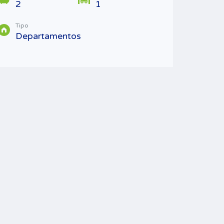
2
1
Come
Tipo
Departamentos