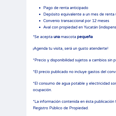
Pago de renta anticipado
Depósito equivalente a un mes de renta (
Convenio transaccional por 12 meses
Aval con propiedad en Yucatán (indispen
*Se acepta
una
mascota
pequeña
¡Agenda tu visita, será un gusto atenderte!
AL EN
ID5005 – TERRENO EN VENTA
*Precio y disponibilidad sujetos a cambios sin p
 III,
EN LA CEIBA II, MÉRIDA
*El precio publicado no incluye gastos del conv
$1,400
VENTA
*El consumo de agua potable y electricidad son
ocupación.
Tipo
Terrenos
ones
*La información contenida en ésta publicación f
Registro Público de Propiedad.