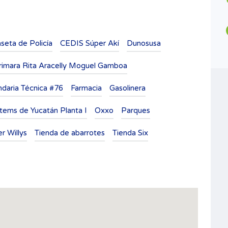
4
1
Tipo
Casas
seta de Policía
CEDIS Súper Akí
Dunosusa
rimara Rita Aracelly Moguel Gamboa
daria Técnica #76
Farmacia
Gasolinera
tems de Yucatán Planta I
Oxxo
Parques
r Willys
Tienda de abarrotes
Tienda Six