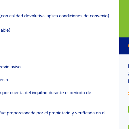
con calidad devolutiva; aplica condiciones de convenio)
sable)
ID1030 – PREVENTA CASA
revio aviso.
REMODELADA EN CENTRO,
enio.
MÉRIDA
 por cuenta del inquilino durante el período de
$5,900,000
VENTA
Construcción
Habitaciones
172.80
3
ue proporcionada por el propietario y verificada en el
M2
Baños
Garajes